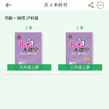
共 4 本样书
书橱
> 物理 沪科版
2 本
2 本
九年级上册
八年级上册