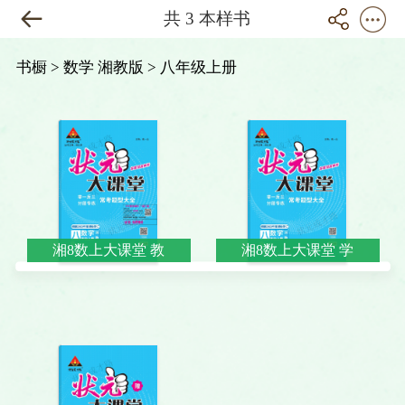
共 3 本样书
书橱
> 数学 湘教版
> 八年级上册
湘8数上大课堂 教
湘8数上大课堂 学